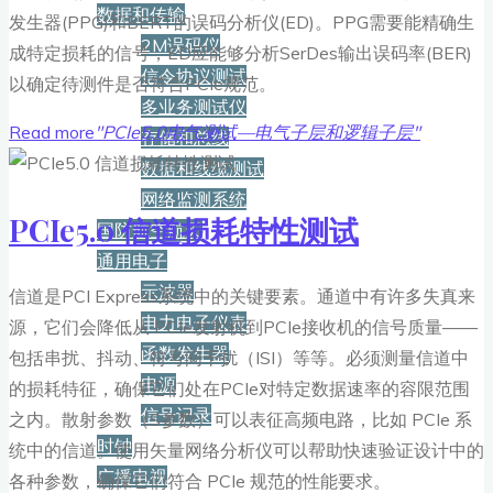
数据和传输
发生器(PPG)和BERT的误码分析仪(ED)。PPG需要能精确生
2M误码仪
成特定损耗的信号，ED应能够分析SerDes输出误码率(BER)
信令协议测试
以确定待测件是否符合PCIe规范。
多业务测试仪
Read more
"PCIe5.0电气测试—电气子层和逻辑子层"
存储和总线
数据和线缆测试
网络监测系统
PCIe5.0 信道损耗特性测试
国防航空航天
通用电子
示波器
信道是PCI Express系统中的关键要素。通道中有许多失真来
电力电子仪表
源，它们会降低从 PCIe发射机到PCIe接收机的信号质量——
函数发生器
包括串扰、抖动、符号间干扰（ISI）等等。必须测量信道中
电源
的损耗特征，确保它们处在PCIe对特定数据速率的容限范围
信号记录
之内。散射参数（S参数）可以表征高频电路，比如 PCIe 系
时钟
统中的信道。使用矢量网络分析仪可以帮助快速验证设计中的
广播电视
各种参数，确保它们符合 PCIe 规范的性能要求。