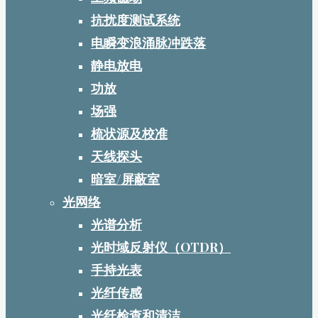
抗扰度测试系统
电瞬变浪涌脉冲跌落
静电放电
功放
场强
梳状源及校准
天线探头
暗室/屏蔽室
光网络
光谱分析
光时域反射仪（OTDR）
手持光表
光纤传感
光纤检查和清洁