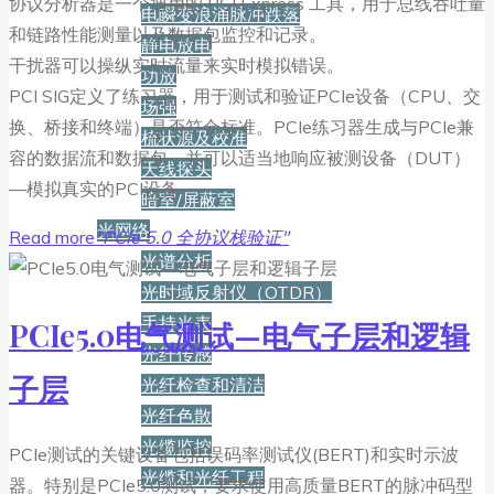
协议分析器是一个通用的 PCI Express 工具，用于总线吞吐量
电瞬变浪涌脉冲跌落
和链路性能测量以及数据包监控和记录。
静电放电
干扰器可以操纵实时流量来实时模拟错误。
功放
PCI SIG定义了练习器，用于测试和验证PCIe设备（CPU、交
场强
换、桥接和终端）是否符合标准。PCIe练习器生成与PCIe兼
梳状源及校准
容的数据流和数据包，并可以适当地响应被测设备（DUT）
天线探头
—模拟真实的PCI设备
暗室/屏蔽室
光网络
Read more
"PCIe 5.0 全协议栈验证"
光谱分析
光时域反射仪（OTDR）
手持光表
PCIe5.0电气测试—电气子层和逻辑
光纤传感
子层
光纤检查和清洁
光纤色散
光缆监控
PCIe测试的关键设备包括误码率测试仪(BERT)和实时示波
光缆和光纤工程
器。特别是PCIe5.0测试，要求使用高质量BERT的脉冲码型