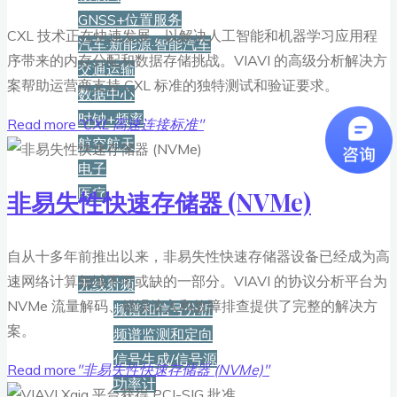
GNSS+位置服务
CXL 技术正在快速发展，以解决人工智能和机器学习应用程
汽车·新能源·智能汽车
序带来的内存分配和数据存储挑战。VIAVI 的高级分析解决方
交通运输
案帮助运营商支持 CXL 标准的独特测试和验证要求。
数据中心
时钟+频率
Read more
"CXL 高速连接标准"
航空航天
电子
医疗
非易失性快速存储器 (NVMe)
产品
自从十多年前推出以来，非易失性快速存储器设备已经成为高
速网络计算领域不可或缺的一部分。VIAVI 的协议分析平台为
无线射频
NVMe 流量解码、错误注入和故障排查提供了完整的解决方
频谱和信号分析
案。
频谱监测和定向
信号生成/信号源
Read more
"非易失性快速存储器 (NVMe)"
功率计