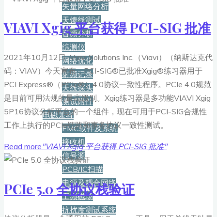
矢量网络分析
天馈线测试
VIAVI Xgig 平台获得 PCI-SIG 批准
音频分析
综测仪
2021年10月12日–Viavi Solutions Inc.（Viavi）（纳斯达克代
网络优化
码：VIAV）今天宣布，PCI-SIG®已批准Xgig®练习器用于
射频记录
PCI Express®（PCIe®）4.0协议一致性程序。PCIe 4.0规范
天线探头
是目前可用法规的最高级别。Xgig练习器是多功能VIAVI Xgig
测试附件
5P16协议分析平台的一个组件，现在可用于PCI-SIG合规性
电磁兼容
工作上执行的PCIe链路和事务协议一致性测试。
EMC软件及系统
接收机
Read more
"VIAVI Xgig 平台获得 PCI-SIG 批准"
信号源
PCB/IC扫描
电源及耦合网络
PCIe 5.0 全协议栈验证
工频磁场
抗扰度测试系统