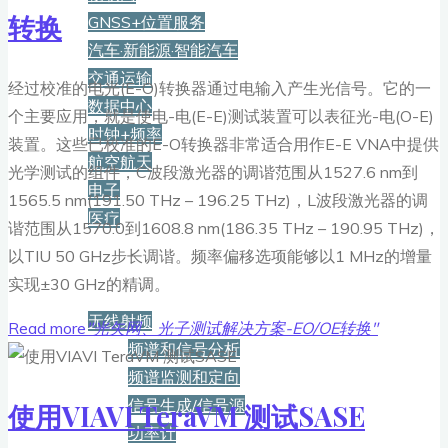
转换
GNSS+位置服务
汽车·新能源·智能汽车
交通运输
经过校准的电光(E-O)转换器通过电输入产生光信号。它的一
数据中心
个主要应用，就是使电-电(E-E)测试装置可以表征光-电(O-E)
时钟+频率
装置。这些已校准的E-O转换器非常适合用作E-E VNA中提供
航空航天
光学测试的组件，C波段激光器的调谐范围从1527.6 nm到
电子
1565.5 nm(191.50 THz – 196.25 THz)，L波段激光器的调
医疗
谐范围从1570.0到1608.8 nm(186.35 THz – 190.95 THz)，
以TIU 50 GHz步长调谐。频率偏移选项能够以1 MHz的增量
产品
实现±30 GHz的精调。
无线射频
Read more
"光矢网、光子测试解决方案-EO/OE转换"
频谱和信号分析
频谱监测和定向
信号生成/信号源
使用VIAVI TeraVM 测试SASE
功率计