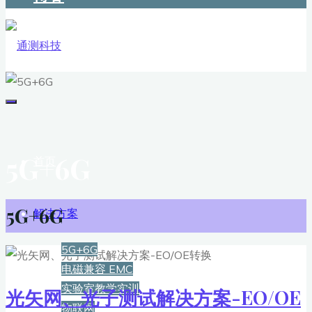
5G+6G
首页
5G+6G
解决方案
5G+6G
电磁兼容 EMC
实验室教学实训
光矢网、光子测试解决方案-EO/OE
物联网