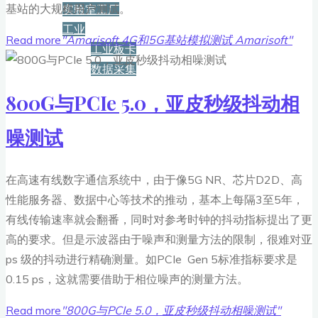
基站的大规模用户测试。
实验室工厂
工业
Read more
"Amarisoft 4G和5G基站模拟测试 Amarisoft"
工业板卡
数据采集
800G与PCIe 5.0，亚皮秒级抖动相
服务+保障
噪测试
资源下载
在高速有线数字通信系统中，由于像5G NR、芯片D2D、高
性能服务器、数据中心等技术的推动，基本上每隔3至5年，
新闻
有线传输速率就会翻番，同时对参考时钟的抖动指标提出了更
高的要求。但是示波器由于噪声和测量方法的限制，很难对亚
ps 级的抖动进行精确测量。如PCIe Gen 5标准指标要求是
博客
0.15 ps，这就需要借助于相位噪声的测量方法。
Read more
"800G与PCIe 5.0，亚皮秒级抖动相噪测试"