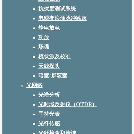
抗扰度测试系统
电瞬变浪涌脉冲跌落
静电放电
功放
场强
梳状源及校准
天线探头
暗室/屏蔽室
光网络
光谱分析
光时域反射仪（OTDR）
手持光表
光纤传感
光纤检查和清洁