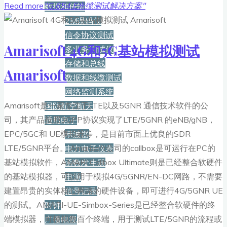
Read more
"G.654.E光缆测试解决方案"
数据和传输
2M误码仪
信令协议测试
Amarisoft 4G和5G基站模拟测试
多业务测试仪
存储和总线
Amarisoft
数据和线缆测试
网络监测系统
Amarisoft是一家专注于LTE以及5GNR 通信技术软件的公
国防航空航天
司，其产品按照3GPP协议实现了LTE/5GNR 的eNB/gNB，
通用电子
EPC/5GC和 UE模拟器等，是目前市面上优良的SDR
示波器
LTE/5GNR平台。 Amarisoft公司的callbox是可运行在PC的
电力电子仪表
基站模拟软件，AMARI Callbox Ultimate则是已经整合软硬件
函数发生器
的基站模拟器，可以用于模拟4G/5GNR/EN-DC网路，不需要
电源
建置昂贵的实体核心网路的硬件设备，即可进行4G/5GNR UE
信号记录
的测试。AMARI-UE-Simbox-Series是已经整合软硬件的终
时钟
端模拟器，可模拟数百个终端，用于测试LTE/5GNR的流程或
广播电视