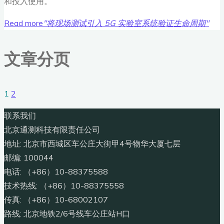
和投入使用。
Read more
"将现场测试引入 5G 实验室系统验证生命周期"
文章分页
1
2
联系我们
北京通测科技有限责任公司
地址: 北京市西城区车公庄大街甲4号物华大厦七层
邮编: 100044
电话: （+86）10-88375588
技术热线: （+86）10-88375558
传真: （+86）10-68002107
路线: 北京地铁2/6号线车公庄站H口