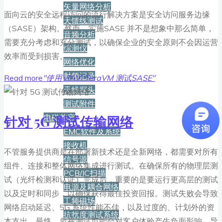
矢量网络分析
面向云的安全远程访问的流行解决方案是安全访问服务边缘
天馈线测试
（SASE）架构。然而，实施SASE 并不是想象中那么简单，
音频分析
需要充分考虑和充分测试，以确保企业的安全原则不会因运营
综测仪
效率而受到损害。
网络优化
射频记录
Read more
"使用VIAVI TeraVM 测试SASE"
天线探头
测试附件
电磁兼容
针对 5G 测试传输网络
EMC软件及系统
接收机
不管服务提供商是在部署新技术还是全新网络，都需要对所有
信号源
组件、连接和整体网络集成进行测试。在确保所有的物理层测
PCB/IC扫描
试（光纤检测和认证）完成后，重要的是要运行更高层的测试
电源及耦合网络
以及定时和同步，以确保获得最佳投资回报。测试失败会导致
工频磁场
网络启动延迟、5G 系统性能不佳，以及过度的、计划外的资
抗扰度测试系统
本支出。最终，忽视测试可能会对客户体验产生负面影响，导