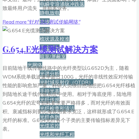
电瞬变浪涌脉冲跌落
致最终用户流失，并损害业务。
静电放电
功放
Read more
"针对 5G 测试传输网络"
场强
梳状源及校准
G.654.E光缆测试解决方案
天线探头
暗室/屏蔽室
光网络
目前陆地干线传输线路中的光纤类型以G.652D为主，随着
光谱分析
WDM系统单载波速率超过100G，光纤的非线性效应对传输
光时域反射仪（OTDR）
性能的影响愈加严重，科研人员很自然地想把G.654光纤移植
手持光表
到陆地长途干线传输系统中使用。相对于海底使用，陆地用
光纤传感
G.654光纤的宏弯损耗要求要严格得多，而对光纤的有效面
光纤检查和清洁
积、衰减指标则要比海底用要求宽泛，这样就形成了G.654.E
光纤色散
光纤的标准。G.654光纤各个子类的主要传输指标差异见下
光缆监控
表。
光缆和光纤工程