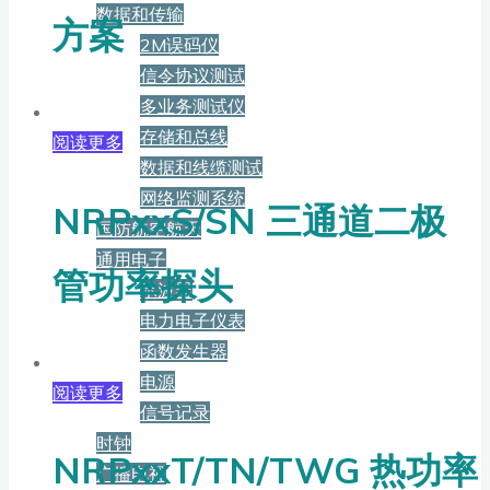
数据和传输
方案
2M误码仪
信令协议测试
多业务测试仪
存储和总线
阅读更多
数据和线缆测试
网络监测系统
NRPxxS/SN 三通道二极
国防航空航天
通用电子
管功率探头
示波器
电力电子仪表
函数发生器
电源
阅读更多
信号记录
时钟
NRPxxT/TN/TWG 热功率
广播电视