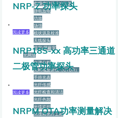
NRP-Z 功率探头
电瞬变浪涌脉冲跌落
静电放电
功放
场强
阅读更多
梳状源及校准
天线探头
暗室/屏蔽室
NRP18S-xx 高功率三通道
光网络
光谱分析
二极管功率探头
光时域反射仪（OTDR）
手持光表
光纤传感
光纤检查和清洁
阅读更多
光纤色散
光缆监控
NRPM OTA功率测量解决
光缆和光纤工程