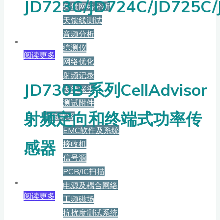
JD723C/JD724C/JD725C/
矢量网络分析
天馈线测试
音频分析
综测仪
阅读更多
网络优化
射频记录
JD730B 系列CellAdvisor
天线探头
测试附件
射频定向和终端式功率传
电磁兼容
EMC软件及系统
感器
接收机
信号源
PCB/IC扫描
电源及耦合网络
阅读更多
工频磁场
抗扰度测试系统