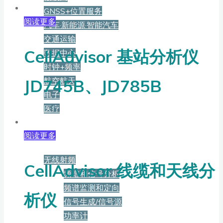
GNSS+位置服务
阅读更多
汽车·新能源·智能汽车
交通运输
CellAdvisor 基站分析仪
数据中心
时钟+频率
航空航天
JD745B、JD785B
电子
医疗
产品
阅读更多
无线射频
CellAdvisor 线缆和天线分
频谱和信号分析
频谱监测和定向
析仪
信号生成/信号源
功率计