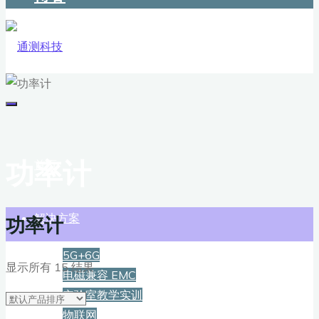
功率计
首页
解决方案
功率计
5G+6G
显示所有 15 结果
电磁兼容 EMC
实验室教学实训
物联网