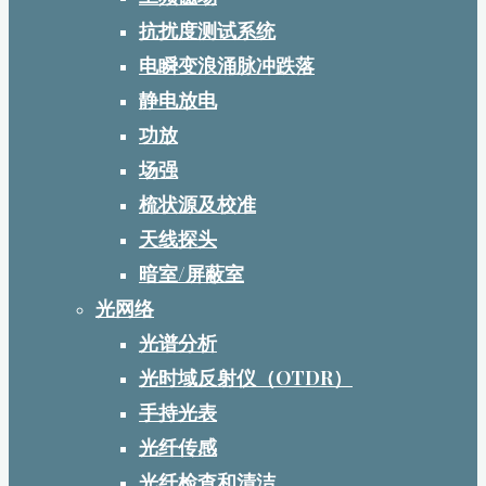
抗扰度测试系统
电瞬变浪涌脉冲跌落
静电放电
功放
场强
梳状源及校准
天线探头
暗室/屏蔽室
光网络
光谱分析
光时域反射仪（OTDR）
手持光表
光纤传感
光纤检查和清洁