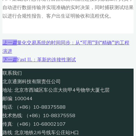
自动进行数据传输并实现准确的实时决策，同时捕获测试结果
以进行合规性报告、客户出生证明验收和流程优化。
量化交易系统的时间同步：从“可用”到“精确”的工程
上一篇
演进
Fast IL：革新的连接性测试
下一篇
联系我们
北京通测科技有限责任公司
地址: 北京市西城区车公庄大街甲4号物华大厦七层
邮编: 100044
电话: （+86）10-88375588
技术热线: （+86）10-88375558
传真: （+86）10-68002107
路线: 北京地铁2/6号线车公庄站H口