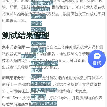
置项同步。StrataSync 让用户能够监测和更新资产数据、模
矢量网络分析
块、配置、测试计划和脚本、模板和群组，保证技术人员在执
天馈线测试
行测试时始终能有正确的仪表配置，以提高首次工作成功率同
音频分析
时降低返工率。
综测仪
网络优化
测试结果管理
射频记录
天线探头
集中式存储库
— 测试结果会自动上传并关联到技术人员和测
测试附件
试仪器资产，以获得准确的报告，通过消除文件管理减轻现场
电磁兼容
技术人员的负担。结果默认存储 35 天，可以查看、打印、导
EMC软件及系统
出或将汇总数据导出为 CSV 格式。
接收机
信号源
测试结果分析
— 具有广泛过滤功能的通用测试数据存储库不
PCB/IC扫描
依赖于一致和准确的文件命名，使结果分析易于支持网络趋
电源及耦合网络
势，从而实现主动维护、提高可靠性和客户满意度。
工频磁场
StrataSync 执行文件存储、打印和导出，并提供清晰的仪表
抗扰度测试系统
板式界面和基本报告。