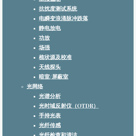
抗扰度测试系统
电瞬变浪涌脉冲跌落
静电放电
功放
场强
梳状源及校准
天线探头
暗室/屏蔽室
光网络
光谱分析
光时域反射仪（OTDR）
手持光表
光纤传感
光纤检查和清洁