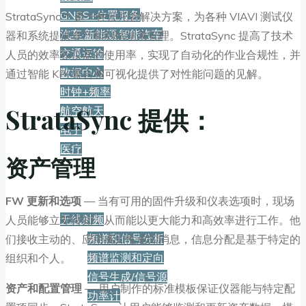
GNSS+位置服务
StrataSync™ 是一种云托管解决方案，为各种 VIAVI 测试仪
汽车·新能源·智能汽车
器和系统提供资产和测试结果管理。StrataSync 提高了技术
交通运输
人员的效率和仪器的使用率，实现了自动化的作业合规性，并
数据中心
通过智能 KPI 聚合和可视化提供了对性能问题的见解。
时钟+频率
StrataSync 提供：
航空航天
电子
医疗
资产管理
产品
FW 更新和选项
— 当有可用的固件升级和仪表选项时，现场
无线射频
人员能够立即得知，从而能以更大能力和高效率进行工作。他
频谱和信号分析
们接收主动的、应用感知性通知消息，信息分配是基于特定的
频谱监测和定向
组织和个人。
信号生成/信号源
资产和配置管理
— 用户制作的标准模板保证仪器能与特定配
功率计