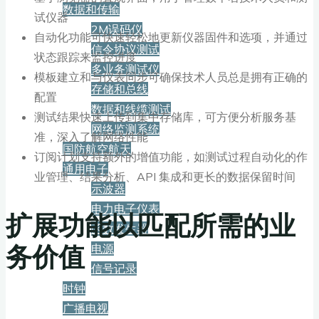
数据和传输
试仪器
2M误码仪
自动化功能可快速轻松地更新仪器固件和选项，并通过
信令协议测试
状态跟踪来监控进度
多业务测试仪
模板建立和与仪表同步可确保技术人员总是拥有正确的
存储和总线
配置
数据和线缆测试
测试结果快速上传到集中存储库，可方便分析服务基
网络监测系统
准，深入了解网络性能
国防航空航天
订阅计划支持额外的增值功能，如测试过程自动化的作
通用电子
业管理、结果分析、API 集成和更长的数据保留时间
示波器
电力电子仪表
扩展功能以匹配所需的业
函数发生器
务价值
电源
信号记录
时钟
广播电视