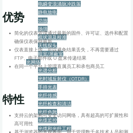
电瞬变浪涌脉冲跌落
优势
静电放电
功放
场强
简化的仪表管理通过最新的固件、许可证、选件和配置
梳状源及校准
确保仪表保持最新
天线探头
仪表直接上传，可以避免结果丢失，不再需要通过
暗室/屏蔽室
FTP、电子邮件或 U 盘来传递结果
光网络
在同一个平台上管理直属员工和承包商员工
光谱分析
光时域反射仪（OTDR）
手持光表
特性
光纤传感
光纤检查和清洁
光纤色散
支持云的架构可安全访问网络，具有超高的可扩展性和
光缆监控
高可用性
光缆和光纤工程
基于浏览器的直观界面，用于管理数千名技术人员和测