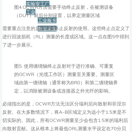
实验室工厂
图4.OCWR方法需要手动终止反射，在被测设备
工业
（DUT）前后分别设置，以界定测量区域
工业板卡
需要重点注意的是缠绕轴终止反射的使用。这些终止点定义了
数据采集
进行回波损耗（RL）测量的长度或区域。这一点在图5中得到
服务+保障
了进一步展示。
资源下载
图5. 使用缠绕轴终止反射对于进行准确、可重复
的OCWR（光缆工作区）测量至关重要。测量区
域由第一缠绕轴（通常称为BR0）和第二缠绕轴界
新闻
定，以消除被测设备或连接器之外光纤的影响。
必须指出的是，OCWR方法无法区分瑞利后向散射和菲涅尔
博客
反射。在大多数情况下，将A-B区域定义为远小于1.5米是不
切实际的。因此，所有OCWR测量至少会包含1.5米的瑞利后
向散射贡献。这从根本上将最低ORL测量水平设定在70分贝