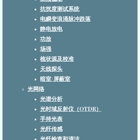
抗扰度测试系统
电瞬变浪涌脉冲跌落
静电放电
功放
场强
梳状源及校准
天线探头
暗室/屏蔽室
光网络
光谱分析
光时域反射仪（OTDR）
手持光表
光纤传感
光纤检查和清洁