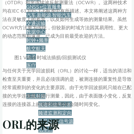
（OTDR）和光连续波反射测量法（OCWR）。这两种技术
GNSS+位置服务
均在IEC 61300-3-6标准中有所描述。本文将阐述这两种方
汽车·新能源·智能汽车
法在灵敏度上的差异，以及如何生成等效的测量结果。虽然
交通运输
OCWR方法更为传统，但较新的时域方法因其易用性、更大
数据中心
的动态范围和速度，已成为目前最受欢迎的方法。
时钟+频率
航空航天
电子
图1 VIAVI 时域法插损/回损测试仪
医疗
与任何关于光学回波损耗（ORL）的讨论一样，适当的清洁和
检查至关重要，并且必须强调的是，被测连接的重复性是导致
产品
经常观察到的变化的主要原因。由于光学回波损耗只能在已配
接的光学连接器上进行测量，因此，由于表面微小变化，反复
无线射频
连接的连接器上的光学回波损耗会随时间变化。
频谱和信号分析
频谱监测和定向
ORL的来源
信号生成/信号源
功率计