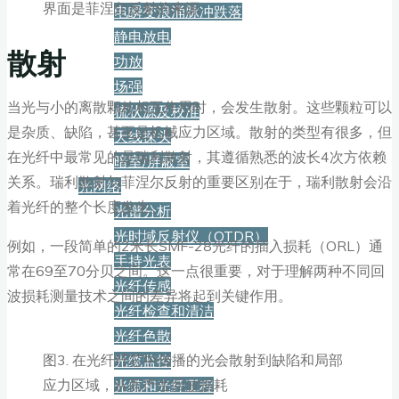
界面是菲涅尔反射的来源
电瞬变浪涌脉冲跌落
静电放电
散射
功放
场强
当光与小的离散颗粒相互作用时，会发生散射。这些颗粒可以
梳状源及校准
是杂质、缺陷，甚至是机械应力区域。散射的类型有很多，但
天线探头
在光纤中最常见的是瑞利散射，其遵循熟悉的波长4次方依赖
暗室/屏蔽室
关系。瑞利散射与菲涅尔反射的重要区别在于，瑞利散射会沿
光网络
着光纤的整个长度发生。
光谱分析
光时域反射仪（OTDR）
例如，一段简单的2米长SMF-28光纤的插入损耗（ORL）通
手持光表
常在69至70分贝之间。这一点很重要，对于理解两种不同回
光纤传感
波损耗测量技术之间的差异将起到关键作用。
光纤检查和清洁
光纤色散
图3. 在光纤纤芯中传播的光会散射到缺陷和局部
光缆监控
应力区域，从而产生回波损耗
光缆和光纤工程