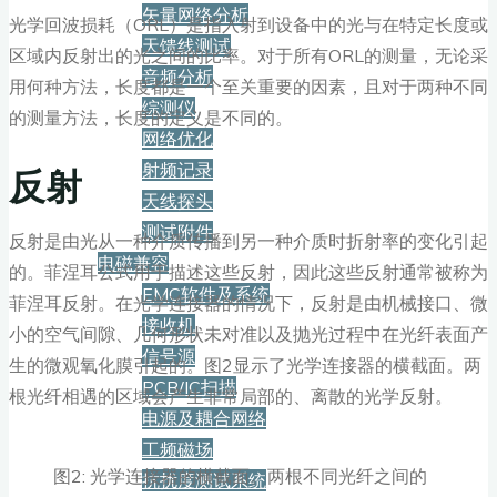
矢量网络分析
光学回波损耗（ORL）是指入射到设备中的光与在特定长度或
天馈线测试
区域内反射出的光之间的比率。对于所有ORL的测量，无论采
音频分析
用何种方法，长度都是一个至关重要的因素，且对于两种不同
综测仪
的测量方法，长度的定义是不同的。
网络优化
射频记录
反射
天线探头
测试附件
反射是由光从一种介质传播到另一种介质时折射率的变化引起
电磁兼容
的。菲涅耳公式用于描述这些反射，因此这些反射通常被称为
EMC软件及系统
菲涅耳反射。在光学连接器的情况下，反射是由机械接口、微
接收机
小的空气间隙、几何形状未对准以及抛光过程中在光纤表面产
信号源
生的微观氧化膜引起的。图2显示了光学连接器的横截面。两
PCB/IC扫描
根光纤相遇的区域会产生非常局部的、离散的光学反射。
电源及耦合网络
工频磁场
图2: 光学连接器的横截面。两根不同光纤之间的
抗扰度测试系统