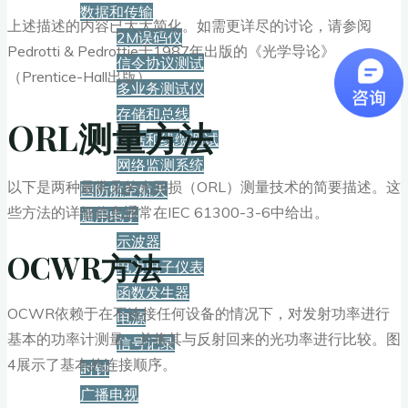
数据和传输
上述描述的内容已大大简化。如需更详尽的讨论，请参阅
2M误码仪
Pedrotti & Pedrottie于1987年出版的《光学导论》
信令协议测试
（Prentice-Hall出版）。
多业务测试仪
存储和总线
ORL测量方法
数据和线缆测试
网络监测系统
以下是两种最常见的光回损（ORL）测量技术的简要描述。这
国防航空航天
些方法的详细信息通常在IEC 61300-3-6中给出。
通用电子
示波器
OCWR方法
电力电子仪表
函数发生器
OCWR依赖于在不连接任何设备的情况下，对发射功率进行
电源
基本的功率计测量，并将其与反射回来的光功率进行比较。图
信号记录
4展示了基本的连接顺序。
时钟
广播电视