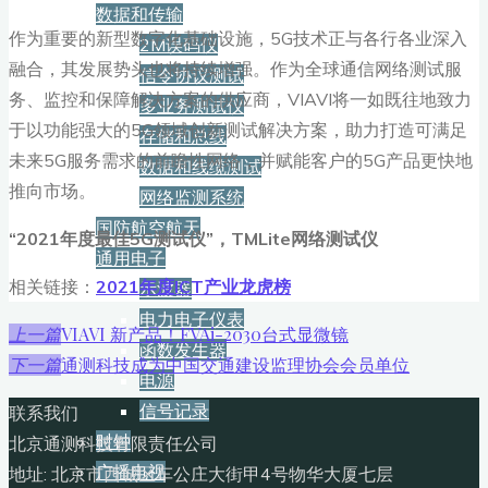
数据和传输
作为重要的新型数字化基础设施，5G技术正与各行各业深入
2M误码仪
融合，其发展势头也将持续增强。作为全球通信网络测试服
信令协议测试
务、监控和保障解决方案的供应商，VIAVI将一如既往地致力
多业务测试仪
于以功能强大的5G领域创新测试解决方案，助力打造可满足
存储和总线
未来5G服务需求的前瞻性网络，并赋能客户的5G产品更快地
数据和线缆测试
推向市场。
网络监测系统
国防航空航天
“2021年度最佳5G测试仪”，TMLite网络测试仪
通用电子
相关链接：
2021年度ICT产业龙虎榜
示波器
电力电子仪表
VIAVI 新产品！FVAi-2030台式显微镜
上一篇
函数发生器
通测科技成为中国交通建设监理协会会员单位
下一篇
电源
信号记录
联系我们
时钟
北京通测科技有限责任公司
广播电视
地址: 北京市西城区车公庄大街甲4号物华大厦七层