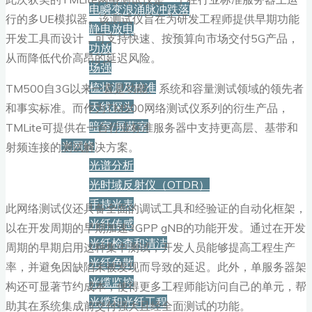
电瞬变浪涌脉冲跌落
行的多UE模拟器。该测试仪旨在为研发工程师提供早期功能
静电放电
开发工具而设计，可支持快速、按预算向市场交付5G产品，
功放
从而降低代价高昂的延迟风险。
场强
梳状源及校准
TM500自3G以来一直是功能、系统和容量测试领域的领先者
天线探头
和事实标准。而作为TM500网络测试仪系列的衍生产品，
暗室/屏蔽室
TMLite可提供在一台行业标准服务器中支持更高层、基带和
光网络
射频连接的测试解决方案。
光谱分析
光时域反射仪（OTDR）
手持光表
此网络测试仪还具备全面的调试工具和经验证的自动化框架，
光纤传感
以在开发周期的早期加速3GPP gNB的功能开发。通过在开发
光纤检查和清洁
周期的早期启用这种集中测试，开发人员能够提高工程生产
光纤色散
率，并避免因缺陷未被发现而导致的延迟。此外，单服务器架
光缆监控
构还可显著节约成本，使得更多工程师能访问自己的单元，帮
光缆和光纤工程
助其在系统集成前交付强大且经全面测试的功能。