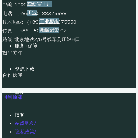
实验室工厂
邮编: 100044
工业
电话: （+86）10-88375588
工业板卡
技术热线: （+86）10-88375558
数据采集
传真: （+86）10-68002107
路线: 北京地铁2/6号线车公庄站H口
服务+保障
扫码关注
资源下载
合作伙伴
新闻
回到顶部
博客
站点地图
/
隐私政策
/