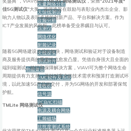
奖盛典”，VIAVI凭借
TMLite 网络测试仪
，荣膺
“2021年度*
矢量网络分析
佳5G测试仪”
大奖。该评选旨在鼓励与表彰业内杰出企业、影
天馈线测试
响力人物以及表现卓越的创新产品、平台和解决方案。作为
音频分析
ICT产业发展的风向标，此榜单备受业界瞩目与认可。
综测仪
网络优化
射频记录
随着5G网络建设步伐的加快，网络测试和验证对于设备制造
天线探头
商及服务提供商的重要性也愈发凸显。凭借自身强大且全面的
测试附件
端到端测试、验证和保障解决方案，VIAVI可为整个网络生命
电磁兼容
周期提供有力支持，并针对客户的技术需求和预算打造测试环
EMC软件及系统
境，以此加速5G产品的交付，并为5G网络的开发和部署保驾
接收机
护航。
信号源
PCB/IC扫描
TMLite 网络测试仪
电源及耦合网络
工频磁场
抗扰度测试系统
此次获奖的TMLite网络测试仪是一个在行业标准服务器上运