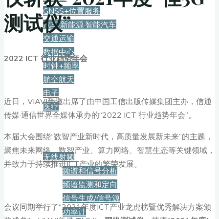
GNSS+位置服务
测试仪”
汽车·新能源·智能汽车
交通运输
数据中心
2022 ICT 行业趋势年会
时钟+频率
航空航天
电子
近日，VIAVI受邀出席了由中国工信出版传媒集团主办，信通
医疗
传媒·通信世界全媒体承办的“2022 ICT 行业趋势年会”。
产品
本届大会围绕“数智产业新时代，高质量发展新未来”的主题，
聚焦未来网络、数智产业、算力网络、智慧生态等关键领域，
无线射频
并致力于持续推进ICT产业的繁荣发展。
频谱和信号分析
频谱监测和定向
信号生成/信号源
会议同期举行了“2021年度ICT产业龙虎榜暨优秀解决方案颁
功率计