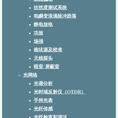
抗扰度测试系统
电瞬变浪涌脉冲跌落
静电放电
功放
场强
梳状源及校准
天线探头
暗室/屏蔽室
光网络
光谱分析
光时域反射仪（OTDR）
手持光表
光纤传感
光纤检查和清洁