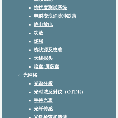
抗扰度测试系统
电瞬变浪涌脉冲跌落
静电放电
功放
场强
梳状源及校准
天线探头
暗室/屏蔽室
光网络
光谱分析
光时域反射仪（OTDR）
手持光表
光纤传感
光纤检查和清洁