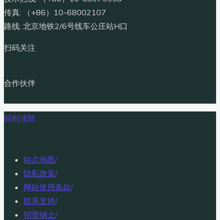
传真: （+86）10-68002107
路线: 北京地铁2/6号线车公庄站H口
扫码关注
合作伙伴
回到顶部
站点地图
/
隐私政策
/
网站使用条款
/
联系支持
/
招贤纳士
/