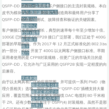
GNSS+位置服务
QSFP-DD 光模块是 400G 客户侧接口的主流封装规格。本白
汽车·新能源·智能汽车
皮书为模块开发人员、网络元件制造商和最终用户分享了
交通运输
QSFP-DD 模块成功测试、故障排查和验证的关键因素。
数据中心
客户侧接口速度稳步增长，典型的速率每十年至少增加十倍。
时钟+频率
100GE 已经通过 QSFP28 接口广泛部署，我们正处于 400G
航空航天
部署的早期阶段。作为 2017 年 12 月正式标准化的 802.3.bs
电子
的一部分，IEEE 开发了 400G 以太网客户侧接口标准。早期
医疗
采用者使用的是 CFP8封装规格，但更广泛的市场关注的是
QSFP-DD，它允许与广泛采用的 QSFP28 实现一定程度的向
产品
后兼容。
无线射频
由于以太网具有广泛的应用范围，并可提供一系列 PMD（物
频谱和信号分析
理介质相关）选项，因此允许一个“QSFP-DD”插槽支持大量
频谱监测和定向
应用，覆盖范围从几米长的无源铜缆 DAC 电缆到 80 千米相
信号生成/信号源
干 ZR。还有少数公司专注于 OSFP(4) 封装规格。虽然不是那
功率计