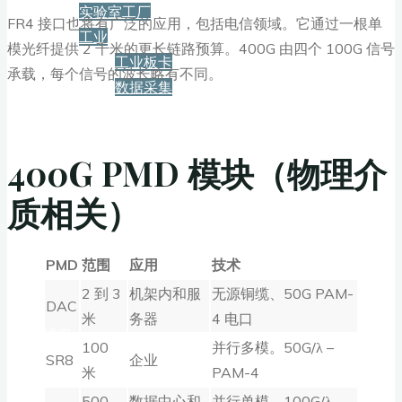
实验室工厂
FR4 接口也将有广泛的应用，包括电信领域。它通过一根单
工业
模光纤提供 2 千米的更长链路预算。400G 由四个 100G 信号
工业板卡
承载，每个信号的波长略有不同。
数据采集
服务+保障
400G PMD 模块（物理介
质相关）
资源下载
PMD
范围
应用
技术
新闻
2 到 3
机架内和服
无源铜缆、50G PAM-
DAC
米
务器
4 电口
博客
100
并行多模。50G/λ –
SR8
企业
米
PAM-4
500
数据中心和
并行单模，100G/λ –