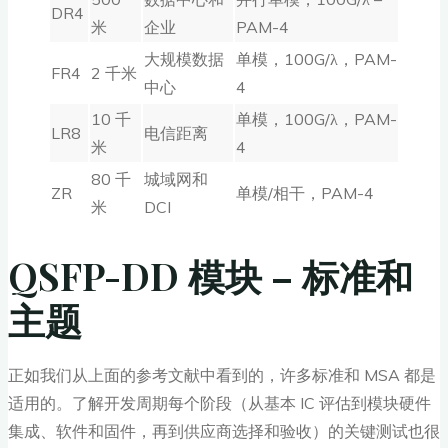
DR4
米
企业
PAM-4
大规模数据
单模，100G/λ，PAM-
FR4
2 千米
中心
4
10 千
单模，100G/λ，PAM-
LR8
电信距离
米
4
80 千
城域网和
ZR
单模/相干，PAM-4
米
DCI
QSFP-DD 模块 – 标准和
主题
正如我们从上面的参考文献中看到的，许多标准和 MSA 都是
适用的。了解开发周期每个阶段（从基本 IC 评估到模块硬件
集成、软件和固件，再到供应商选择和验收）的关键测试也很