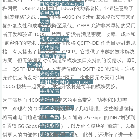
电瞬变浪涌脉冲跌落
种因素，QSFP 28 推动了 100G 的大幅增长。业界注意到了
静电放电
“封装规格”之战，并希望将 400G 的多步封装规格演变带来的
功放
额外复杂性和成本挑战降至最低。CFP8 允许非常早期的采用
场强
者开发和验证 400G。然而，它没有满足密度、功率、成本和
梳状源及校准
“兼容性”的需求，因此业界很快将 QSFP-DD 作为目标封装规
天线探头
格。有人提出了替代方案 – OSFP。它提供了卓越的技术解决
暗室/屏蔽室
方案，但无法满足对传统遗留模块接口支持的迫切需求。原则
光网络
上，QSFP-DD 插座可以支持传统的 QSFP-28 光模块 – 这将
光谱分析
允许供应商发货“400G 就绪”网元，这些网元今天可以与
光时域反射仪（OTDR）
100G 模块一起发货，现场升级将是简单的模块更换。
手持光表
光纤传感
为了满足向 400G 迈进所带来的更高带宽、功率和冷却需
光纤检查和清洁
求，对现有的 QSFP28 概念进行了几项增强。这些增强包括
光纤色散
将高速电口通道增加一倍（从 4 通道 25 Gbps 的 NRZ增强到
光缆监控
8 通道 56 Gbps 的 PAM-4），以及延长模块的“前端”， 以提
光缆和光纤工程
供更大的内部体积和增强的热性能。 此外，还进行了进一步