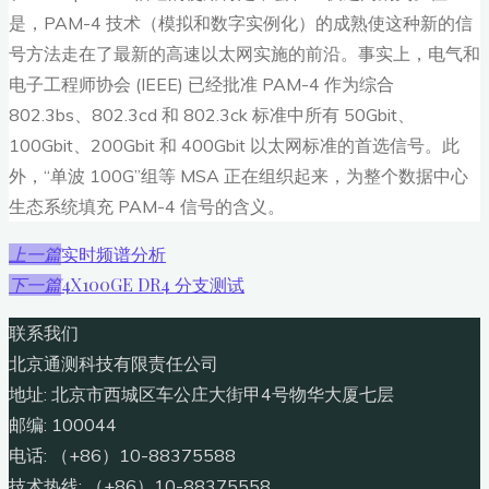
是，PAM-4 技术（模拟和数字实例化）的成熟使这种新的信
号方法走在了最新的高速以太网实施的前沿。事实上，电气和
电子工程师协会 (IEEE) 已经批准 PAM-4 作为综合
802.3bs、802.3cd 和 802.3ck 标准中所有 50Gbit、
100Gbit、200Gbit 和 400Gbit 以太网标准的首选信号。此
外，“单波 100G”组等 MSA 正在组织起来，为整个数据中心
生态系统填充 PAM-4 信号的含义。
实时频谱分析
上一篇
4X100GE DR4 分支测试
下一篇
联系我们
北京通测科技有限责任公司
地址: 北京市西城区车公庄大街甲4号物华大厦七层
邮编: 100044
电话: （+86）10-88375588
技术热线: （+86）10-88375558