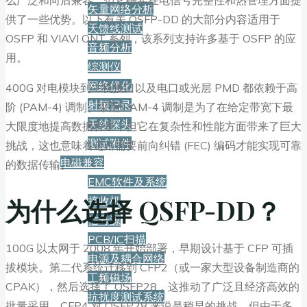
么广泛和向后兼容，但它确实在电信号完整性和热管理方面提
矢量网络分析
供了一些优势。以下有关 QSFP-DD 的大部分内容适用于
天馈线测试
OSFP 和 VIAVI ONT 系列，该系列支持许多基于 OSFP 的应
音频分析
用。
综测仪
网络优化
400G 对电模块到主机接口以及电口或光层 PMD 都依赖于高
射频记录
阶 (PAM-4) 调制。采用 PAM-4 调制是为了在给定带宽下最
天线探头
大限度地提高数据容量，但它在复杂性和性能方面带来了巨大
测试附件
挑战，这也意味着链路需要前向纠错 (FEC) 编码才能实现可靠
电磁兼容
的数据传输。
EMC软件及系统
为什么选择 QSFP-DD？
接收机
信号源
PCB/IC扫描
100G 以太网于 2008 年开始部署，早期设计基于 CFP 可插
电源及耦合网络
拔模块。第二代系统迁移到 CFP2（或一家大型设备制造商的
工频磁场
CPAK），然后选择了 QSFP28，这推动了广泛且经济高效的
抗扰度测试系统
批量采用。CFP4 对 QSFP28 来说是稍早的挑战，但由于多