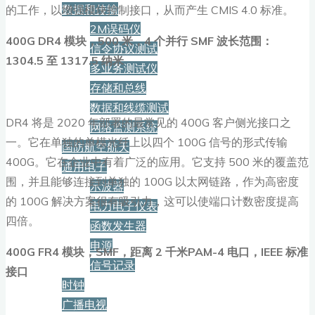
数据和传输
的工作，以增强模块控制接口，从而产生 CMIS 4.0 标准。
2M误码仪
400G DR4 模块，500 米，4 个并行 SMF 波长范围：
信令协议测试
1304.5 至 1317.5 纳米
多业务测试仪
存储和总线
数据和线缆测试
DR4 将是 2020 年部署的最常见的 400G 客户侧光接口之
网络监测系统
一。它在单独的单模光纤上以四个 100G 信号的形式传输
国防航空航天
400G。它在企业中有着广泛的应用。它支持 500 米的覆盖范
通用电子
围，并且能够连接到单独的 100G 以太网链路，作为高密度
示波器
的 100G 解决方案很有吸引力，这可以使端口计数密度提高
电力电子仪表
四倍。
函数发生器
电源
400G FR4 模块，SMF，距离 2 千米PAM-4 电口，IEEE 标准
信号记录
接口
时钟
广播电视