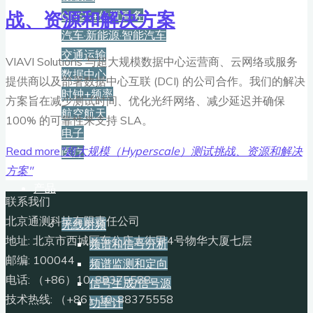
战、资源和解决方案
GNSS+位置服务
汽车·新能源·智能汽车
交通运输
VIAVI Solutions 与超大规模数据中心运营商、云网络或服务
数据中心
提供商以及部署数据中心互联 (DCI) 的公司合作。我们的解决
时钟+频率
方案旨在减少测试时间、优化光纤网络、减少延迟并确保
航空航天
100% 的可靠性来支持 SLA。
电子
Read more
"超大规模（Hyperscale）测试挑战、资源和解决
医疗
方案"
产品
联系我们
北京通测科技有限责任公司
无线射频
地址: 北京市西城区车公庄大街甲4号物华大厦七层
频谱和信号分析
邮编: 100044
频谱监测和定向
电话: （+86）10-88375588
信号生成/信号源
技术热线: （+86）10-88375558
功率计