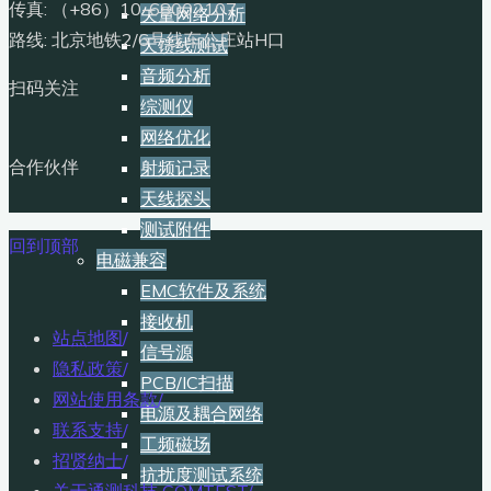
传真: （+86）10-68002107
矢量网络分析
路线: 北京地铁2/6号线车公庄站H口
天馈线测试
音频分析
扫码关注
综测仪
网络优化
合作伙伴
射频记录
天线探头
测试附件
回到顶部
电磁兼容
EMC软件及系统
接收机
站点地图
/
信号源
隐私政策
/
PCB/IC扫描
网站使用条款
/
电源及耦合网络
联系支持
/
工频磁场
招贤纳士
/
抗扰度测试系统
关于通测科技 COMTEST
/