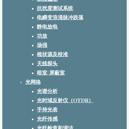
抗扰度测试系统
电瞬变浪涌脉冲跌落
静电放电
功放
场强
梳状源及校准
天线探头
暗室/屏蔽室
光网络
光谱分析
光时域反射仪（OTDR）
手持光表
光纤传感
光纤检查和清洁