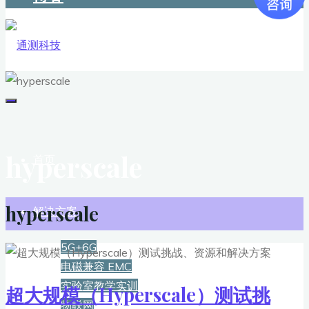
hyperscale
首页
hyperscale
解决方案
5G+6G
电磁兼容 EMC
实验室教学实训
超大规模（Hyperscale）测试挑
物联网