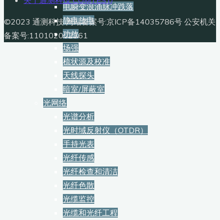
电瞬变浪涌脉冲跌落
静电放电
©2023 通测科技 网站备案号:京ICP备14035786号 公安机关
功放
备案号:110102002361
场强
梳状源及校准
天线探头
暗室/屏蔽室
光网络
光谱分析
光时域反射仪（OTDR）
手持光表
光纤传感
光纤检查和清洁
光纤色散
光缆监控
光缆和光纤工程