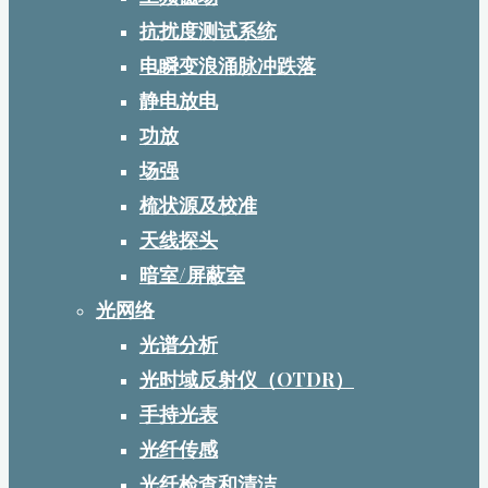
抗扰度测试系统
电瞬变浪涌脉冲跌落
静电放电
功放
场强
梳状源及校准
天线探头
暗室/屏蔽室
光网络
光谱分析
光时域反射仪（OTDR）
手持光表
光纤传感
光纤检查和清洁