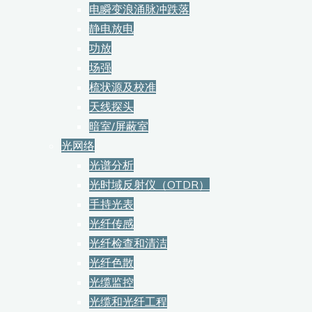
电瞬变浪涌脉冲跌落
静电放电
功放
场强
梳状源及校准
天线探头
暗室/屏蔽室
光网络
光谱分析
光时域反射仪（OTDR）
手持光表
光纤传感
光纤检查和清洁
光纤色散
光缆监控
光缆和光纤工程