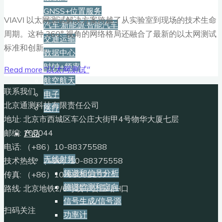
GNSS+位置服务
VIAVI 以太网测试解决方案跨越了从实验室到现场的技术生命
汽车·新能源·智能汽车
周期。这种 360° 视角的网络格局还融合了最新的以太网测试
交通运输
标准和创新。
数据中心
时钟+频率
Read more
"以太网测试"
航空航天
联系我们
电子
北京通测科技有限责任公司
医疗
地址: 北京市西城区车公庄大街甲4号物华大厦七层
邮编: 100044
产品
电话: （+86）10-88375588
无线射频
技术热线: （+86）10-88375558
频谱和信号分析
传真: （+86）10-68002107
频谱监测和定向
路线: 北京地铁2/6号线车公庄站H口
信号生成/信号源
扫码关注
功率计