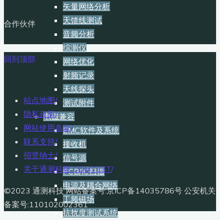
矢量网络分析
天馈线测试
合作伙伴
音频分析
综测仪
回到顶部
网络优化
射频记录
天线探头
站点地图
/
测试附件
隐私政策
/
电磁兼容
网站使用条款
/
EMC软件及系统
联系支持
/
接收机
招贤纳士
/
信号源
关于通测科技 COMTEST
/
PCB/IC扫描
电源及耦合网络
©2023 通测科技 网站备案号:京ICP备14035786号 公安机关
工频磁场
备案号:110102002361
抗扰度测试系统