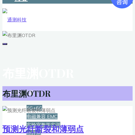
布里渊OTDR
首页
布里渊OTDR
解决方案
5G+6G
电磁兼容 EMC
实验室教学实训
预测光纤断裂和薄弱点
物联网