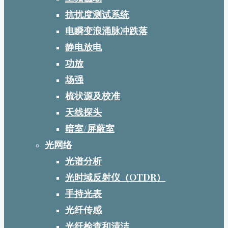
抗扰度测试系统
电瞬变浪涌脉冲跌落
静电放电
功放
场强
梳状源及校准
天线探头
暗室/屏蔽室
光网络
光谱分析
光时域反射仪（OTDR）
手持光表
光纤传感
光纤检查和清洁