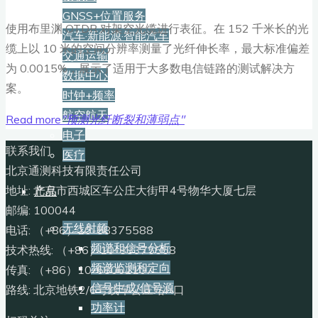
GNSS+位置服务
使用布里渊 OTDR 对架空光缆进行表征。在 152 千米长的光
汽车·新能源·智能汽车
缆上以 10 米的空间分辨率测量了光纤伸长率，最大标准偏差
交通运输
为 0.0015%，展示了适用于大多数电信链路的测试解决方
数据中心
案。
时钟+频率
航空航天
Read more
"预测光纤断裂和薄弱点"
电子
联系我们
医疗
北京通测科技有限责任公司
地址: 北京市西城区车公庄大街甲4号物华大厦七层
产品
邮编: 100044
无线射频
电话: （+86）10-88375588
频谱和信号分析
技术热线: （+86）10-88375558
频谱监测和定向
传真: （+86）10-68002107
信号生成/信号源
路线: 北京地铁2/6号线车公庄站H口
功率计