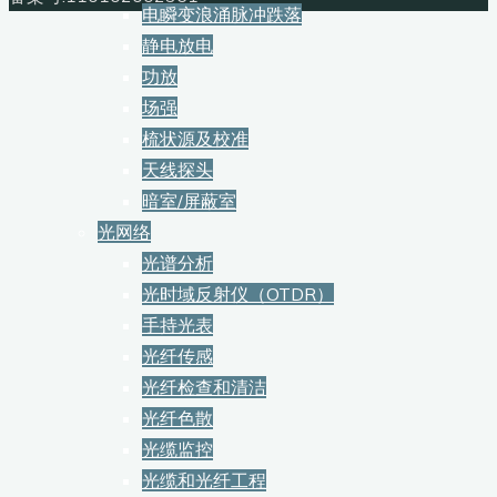
电瞬变浪涌脉冲跌落
静电放电
功放
场强
梳状源及校准
天线探头
暗室/屏蔽室
光网络
光谱分析
光时域反射仪（OTDR）
手持光表
光纤传感
光纤检查和清洁
光纤色散
光缆监控
光缆和光纤工程