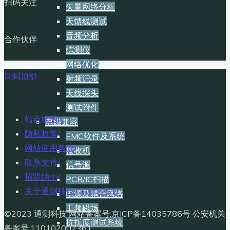
扫码关注
矢量网络分析
天馈线测试
音频分析
合作伙伴
综测仪
网络优化
回到顶部
射频记录
天线探头
测试附件
站点地图
/
电磁兼容
隐私政策
/
EMC软件及系统
网站使用条款
/
接收机
联系支持
/
信号源
招贤纳士
/
PCB/IC扫描
关于通测科技 COMTEST
/
电源及耦合网络
工频磁场
©2023 通测科技 网站备案号:京ICP备14035786号 公安机关
抗扰度测试系统
备案号:110102002361