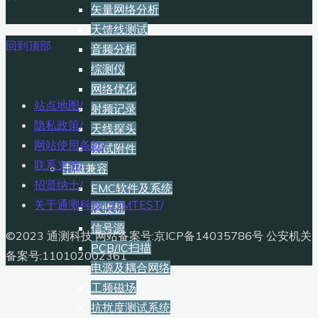
矢量网络分析
天馈线测试
回到顶部
音频分析
综测仪
网络优化
站点地图
/
射频记录
隐私政策
/
天线探头
网站使用条款
/
测试附件
联系支持
/
电磁兼容
招贤纳士
/
EMC软件及系统
关于通测科技 COMTEST
/
接收机
信号源
©2023 通测科技 网站备案号:京ICP备14035786号 公安机关
PCB/IC扫描
备案号:110102002361
电源及耦合网络
工频磁场
抗扰度测试系统