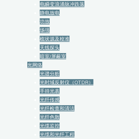
电瞬变浪涌脉冲跌落
静电放电
功放
场强
梳状源及校准
天线探头
暗室/屏蔽室
光网络
光谱分析
光时域反射仪（OTDR）
手持光表
光纤传感
光纤检查和清洁
光纤色散
光缆监控
光缆和光纤工程