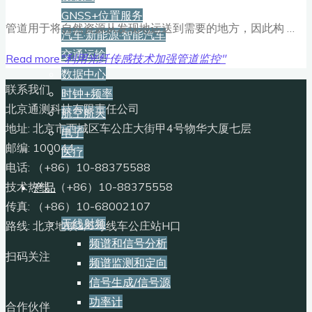
GNSS+位置服务
管道用于将自然资源从发现地运送到需要的地方，因此构 …
汽车·新能源·智能汽车
交通运输
Read more
"利用光纤传感技术加强管道监控"
数据中心
联系我们
时钟+频率
北京通测科技有限责任公司
航空航天
地址: 北京市西城区车公庄大街甲4号物华大厦七层
电子
邮编: 100044
医疗
电话: （+86）10-88375588
技术热线: （+86）10-88375558
产品
传真: （+86）10-68002107
无线射频
路线: 北京地铁2/6号线车公庄站H口
频谱和信号分析
扫码关注
频谱监测和定向
信号生成/信号源
功率计
合作伙伴