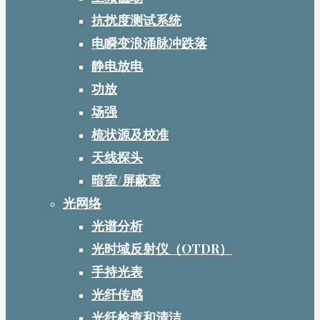
抗扰度测试系统
电瞬变浪涌脉冲跌落
静电放电
功放
场强
梳状源及校准
天线探头
暗室/屏蔽室
光网络
光谱分析
光时域反射仪（OTDR）
手持光表
光纤传感
光纤检查和清洁