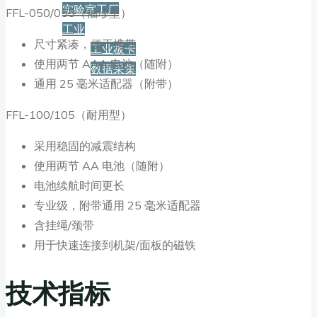
实验室工厂
FFL-050/055（袖珍型）
工业
尺寸紧凑，便于携带
工业板卡
使用两节 AAA 电池（随附）
数据采集
通用 25 毫米适配器（附带）
服务+保障
FFL-100/105（耐用型）
采用稳固的减震结构
资源下载
使用两节 AA 电池（随附）
电池续航时间更长
专业级，附带通用 25 毫米适配器
新闻
含挂绳/颈带
用于快速连接到机架/面板的磁铁
博客
技术指标