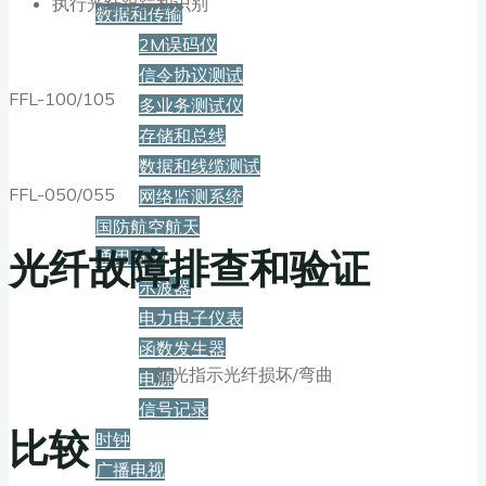
执行光纤跟踪和识别
数据和传输
2M误码仪
信令协议测试
FFL-100/105
多业务测试仪
存储和总线
数据和线缆测试
FFL-050/055
网络监测系统
国防航空航天
光纤故障排查和验证
通用电子
示波器
电力电子仪表
函数发生器
红光指示光纤损坏/弯曲
电源
信号记录
比较
时钟
广播电视