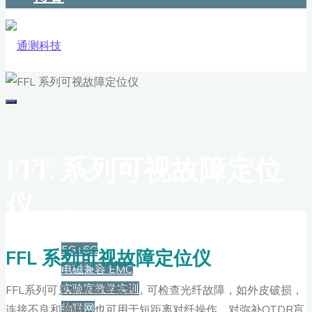
FFL 系列可视故障定位
首页
仪
解决方案
5G+6G
FFL 系列可视故障定位仪
电磁兼容 EMC
实验室教学实训
FFL系列可见光故障查找器，可检查光纤故障，如外皮破损，
物联网
连接不良和弯曲。也可用于短距离对纤操作。对弥补OTDR盲