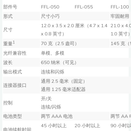
部件号
FFL-050
FFL-055
FFL-100
形式
尺寸小巧
牢固耐用
12.0 x 3.5 x 2.0 厘米（4.7 x 1.4
21.0 x 4.
尺寸
x 0.8 英寸）
1.0 英寸
1
70 克（2.5 盎司）
145 克（
重量
光纤兼容性
单模、多模
波长
650 纳米（可见）
输出模式
连续和闪烁
通用 2.5 毫米（固定）
连接器接口
通用 1.25 毫米适配器
开/关
控制
连续/闪烁
电池类型
两节 AAA 电池
两节 AA
45 小时以上
20 小时以上
90 小时
电池续航时间