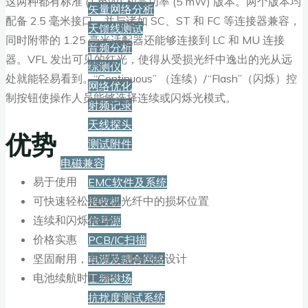
这两种都有标准 (1 mW) 和高功率 (5 mW) 版本。两个版本均
矢量网络分析
配备 2.5 毫米接口，并与诸如 SC、ST 和 FC 等连接器兼容，
天馈线测试
同时附带的 1.25 毫米适配器还能够连接到 LC 和 MU 连接
音频分析
器。VFL 发出可见的红光，使得从受损光纤中逸出的光从远
综测仪
处就能轻易看到。“Continuous” （连续）/“Flash”（闪烁）控
网络优化
制按钮使操作人员能够选择连续或闪烁光模式。
射频记录
天线探头
优势
测试附件
电磁兼容
易于使用
EMC软件及系统
可快速轻松地定位光纤中的损坏位置
接收机
连续和闪烁光模式
信号源
价格实惠
PCB/IC扫描
坚固耐用，专为在现场使用设计
电源及耦合网络
电池续航时间持久
工频磁场
抗扰度测试系统