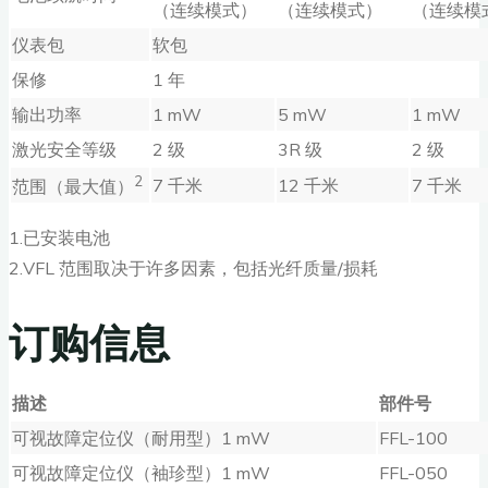
（连续模式）
（连续模式）
（连续模
仪表包
软包
保修
1 年
输出功率
1 mW
5 mW
1 mW
激光安全等级
2 级
3R 级
2 级
2
7 千米
12 千米
7 千米
范围（最大值）
1.已安装电池
2.VFL 范围取决于许多因素，包括光纤质量/损耗
订购信息
描述
部件号
可视故障定位仪（耐用型）1 mW
FFL-100
可视故障定位仪（袖珍型）1 mW
FFL-050