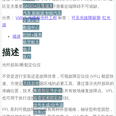
GNSS+位置服务
区至关重要，尤其对发现光纤测量近端障碍不可或缺。
汽车·新能源·智能汽车
分类：
VIAVI
,
光缆和光纤工程
标签：
可见光故障探测
,
红光
交通运输
源
数据中心
时钟+频率
描述
航空航天
描述
电子
医疗
光纤损坏/断裂定位仪
产品
不管是进行安装还是故障排查，可视故障定位仪 (VFL) 都是快
无线射频
速、方便定位光纤问题区域的必要工具。通过显示光纤损坏的
频谱和信号分析
准确位置，技术人员能诊断、定位并有效地修复故障点。VFL
频谱监测和定向
也可用于执行连接性测试和光纤识别。
信号生成/信号源
FFL 系列可视故障定位仪有两种外形规格，袖珍型和坚固型，
功率计