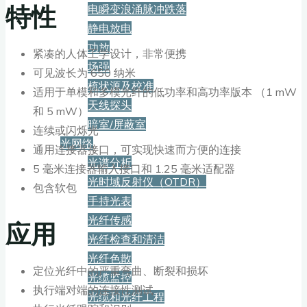
特性
电瞬变浪涌脉冲跌落
静电放电
功放
紧凑的人体工学设计，非常便携
场强
可见波长为 650 纳米
梳状源及校准
适用于单模和多模光纤的低功率和高功率版本 （1 mW
天线探头
和 5 mW）
暗室/屏蔽室
连续或闪烁光
光网络
通用连接器接口，可实现快速而方便的连接
光谱分析
5 毫米连接器输入接口和 1.25 毫米适配器
光时域反射仪（OTDR）
包含软包
手持光表
光纤传感
应用
光纤检查和清洁
光纤色散
定位光纤中的严重弯曲、断裂和损坏
光缆监控
执行端对端的连接性测试
光缆和光纤工程