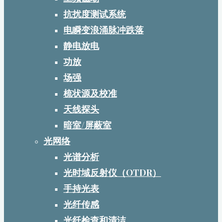
抗扰度测试系统
电瞬变浪涌脉冲跌落
静电放电
功放
场强
梳状源及校准
天线探头
暗室/屏蔽室
光网络
光谱分析
光时域反射仪（OTDR）
手持光表
光纤传感
光纤检查和清洁